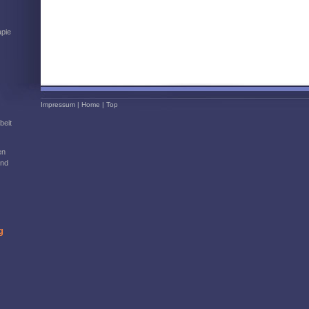
pie
Impressum
|
Home
|
Top
beit
en
und
g