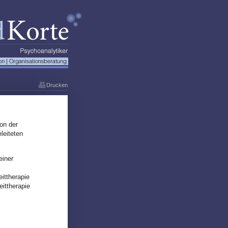
Drucken
on der
leiteten
einer
ittherapie
ittherapie